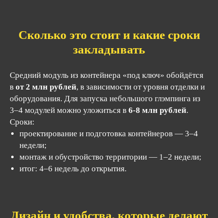
Сколько это стоит и какие сроки
закладывать
Средний модуль из контейнера «под ключ» обойдётся
в
от 2 млн рублей
, в зависимости от уровня отделки и
оборудования. Для запуска небольшого глэмпинга из
3–4 модулей можно уложиться в
6-8 млн рублей
.
Сроки:
проектирование и подготовка контейнеров — 3–4
недели;
монтаж и обустройство территории — 1–2 недели;
Московская область, городской округ
итог: 4–6 недель до открытия.
Ступино, село Константиновское,
территория Промышленная Зона
Михнево М4, вл. 86
Пн-Вс: с 10:00 до
Дизайн и удобства, которые делают