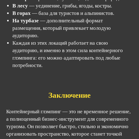
В лесу
— уединение, грибы, ягоды, костры.
В горах
— база для туристов и альпинистов.
На турбазе
— дополнительный формат
размещения, который привлекает молодую
Для жизни
Для бизнеса
аудиторию.
Баня
О компании
Каждая из этих локаций работает на свою
Производство
Блог
аудиторию, и именно в этом сила контейнерного
Реквизиты
глэмпинга: его можно адаптировать под любые
Политика в отношении обработки
потребности.
персональных данных
Пользовательское соглашение
2026 г. ООО "33 КВАДРАТНЫХ МЕТРА"
Заключение
Контейнерный глэмпинг — это не временное решение,
а полноценный бизнес-инструмент для современного
туризма. Он позволяет быстро, стильно и экономично
организовать пространство, которое станет точкой