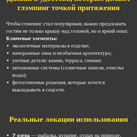
19:00
глэмпинг точкой притяжения
sale@33m.ru
Чтобы глэмпинг стал популярным, важно предложить
+7 (980) 800-21-80
гостям не только крышу над головой, но и яркий опыт.
Ключевые элементы:
По вопросам закупок и для
экологичные материалы в отделке;
коммерческих предложений:
панорамные окна и необычная архитектура;
email: order@33m.ru
уютные детали: камин, терраса, гамаки;
автономные системы (солнечные панели, очистка
воды);
В контакте
Дзен
Youtube
фотогеничные решения, которые хочется
выкладывать в соцсети.
Реальные локации использования
У озера
— рыбалка, купание, отдых на природе.